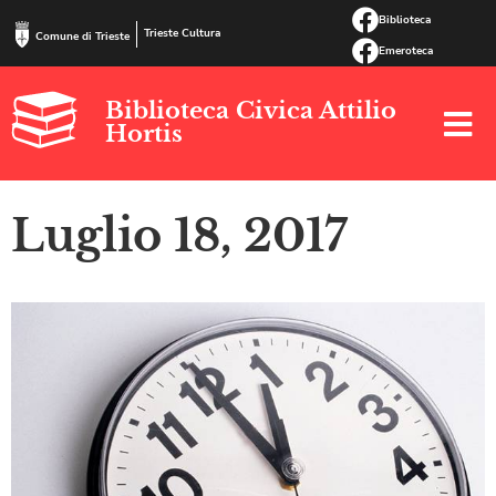
Biblioteca
Trieste Cultura
Comune di Trieste
Emeroteca
Biblioteca Civica Attilio
Hortis
Luglio 18, 2017