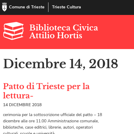
Comune di Trieste
Trieste Cultura
Biblioteca Civica
Attilio Hortis
Dicembre 14, 2018
Patto di Trieste per la
lettura-
14 DICEMBRE 2018
cerimonia per la sottoscrizione ufficiale del patto – 18
dicembre alle ore 11.00 Amministrazione comunale,
biblioteche, case editrici, librerie, autori, operatori
culturali, scuole e università,