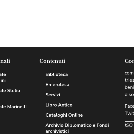
nali
Contenuti
Com
comu
ale
Biblioteca
trie
ini
Emeroteca
beni
le Stelio
disc
Servizi
Libro Antico
Fac
le Marinelli
Twit
Cataloghi Online
ISO
Archivio Diplomatico e Fondi
archivistici