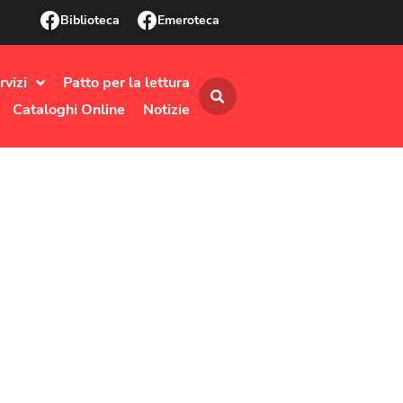
Biblioteca
Emeroteca
rvizi
Patto per la lettura
Cataloghi Online
Notizie