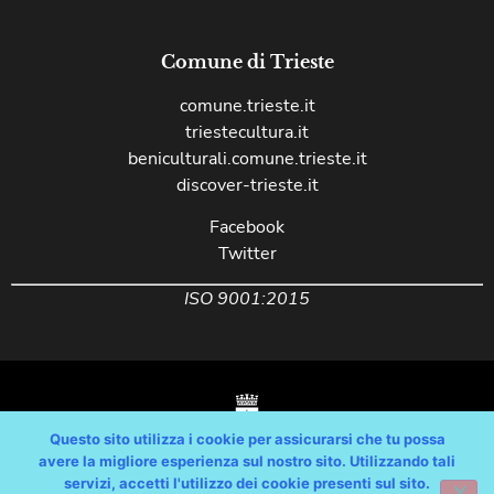
Comune di Trieste
comune.trieste.it
triestecultura.it
beniculturali.comune.trieste.it
discover-trieste.it
Facebook
Twitter
ISO 9001:2015
Questo sito utilizza i cookie per assicurarsi che tu possa
avere la migliore esperienza sul nostro sito. Utilizzando tali
servizi, accetti l'utilizzo dei cookie presenti sul sito.
Copyright © Comune di Trieste – partita Iva 00210240321 – tutti i diritti