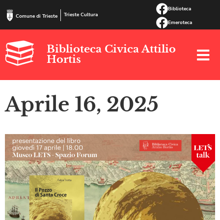
Biblioteca
Trieste Cultura
Comune di Trieste
Emeroteca
Biblioteca Civica Attilio
Hortis
Aprile 16, 2025