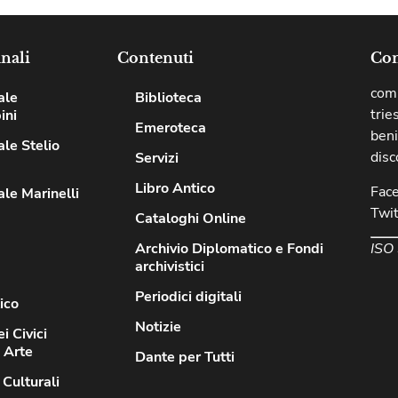
nali
Contenuti
Com
comu
ale
Biblioteca
trie
ini
Emeroteca
beni
le Stelio
disc
Servizi
Libro Antico
Fac
le Marinelli
Twit
Cataloghi Online
ISO
Archivio Diplomatico e Fondi
archivistici
Periodici digitali
ico
Notizie
i Civici
d Arte
Dante per Tutti
 Culturali