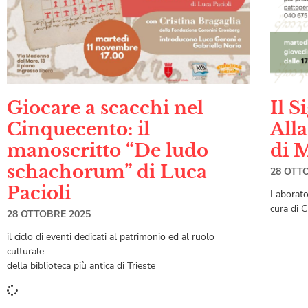
Giocare a scacchi nel
Il S
Cinquecento: il
Alla
manoscritto “De ludo
di 
schachorum” di Luca
28 OTT
Pacioli
Laborator
cura di 
28 OTTOBRE 2025
il ciclo di eventi dedicati al patrimonio ed al ruolo
culturale
della biblioteca più antica di Trieste