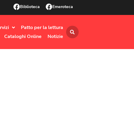
Biblioteca
Emeroteca
rvizi
Patto per la lettura
Cataloghi Online
Notizie