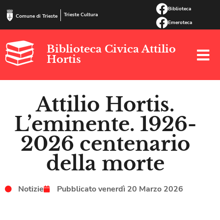
Biblioteca
Trieste Cultura
Comune di Trieste
Emeroteca
Biblioteca Civica Attilio
Hortis
Attilio Hortis.
L’eminente. 1926-
2026 centenario
della morte
Notizie
Pubblicato
venerdì 20 Marzo 2026