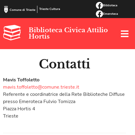
Biblioteca
Trieste Cultura
Comune di Trieste
Emeroteca
Biblioteca Civica Attilio
Hortis
Contatti
Mavis Toffoletto
mavis.toffoletto@comune.trieste.it
Referente e coordinatrice della Rete Biblioteche Diffuse
presso Emeroteca Fulvio Tomizza
Piazza Hortis 4
Trieste