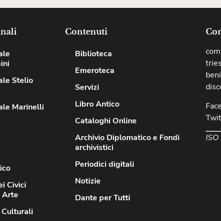
nali
Contenuti
Com
comu
ale
Biblioteca
trie
ini
Emeroteca
beni
le Stelio
disc
Servizi
Libro Antico
Fac
le Marinelli
Twit
Cataloghi Online
ISO
Archivio Diplomatico e Fondi
archivistici
Periodici digitali
ico
Notizie
i Civici
d Arte
Dante per Tutti
 Culturali