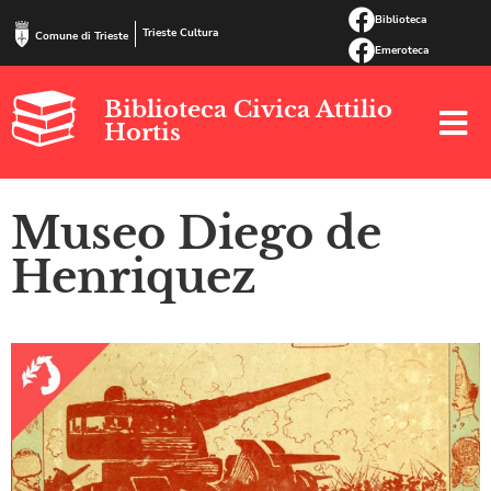
Biblioteca
Trieste Cultura
Comune di Trieste
Emeroteca
Biblioteca Civica Attilio
Hortis
Museo Diego de
Henriquez