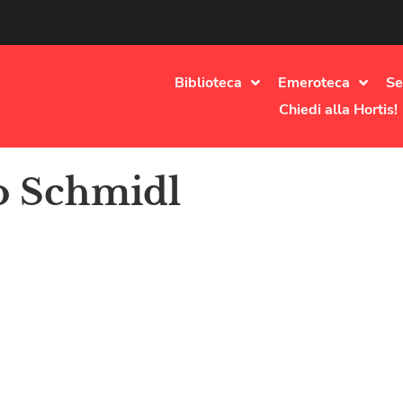
Biblioteca
Emeroteca
Se
Chiedi alla Hortis!
o Schmidl