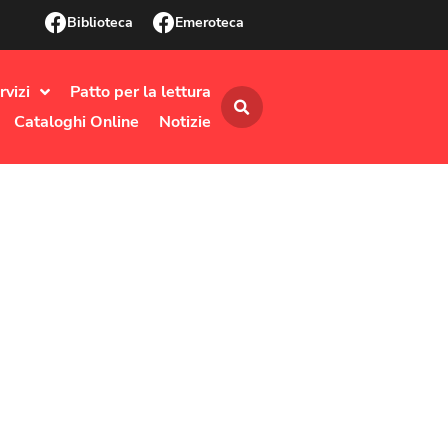
Biblioteca
Emeroteca
rvizi
Patto per la lettura
Cataloghi Online
Notizie