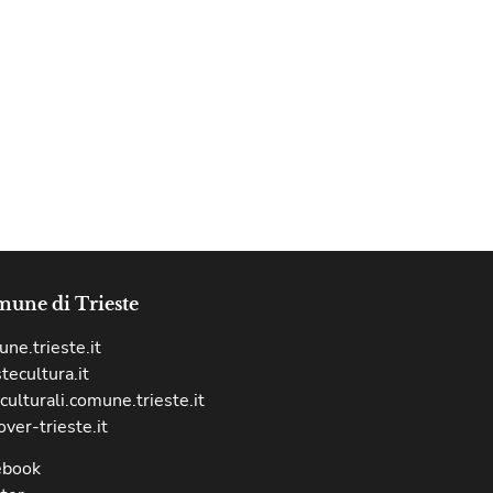
une di Trieste
ne.trieste.it
stecultura.it
culturali.comune.trieste.it
over-trieste.it
ebook