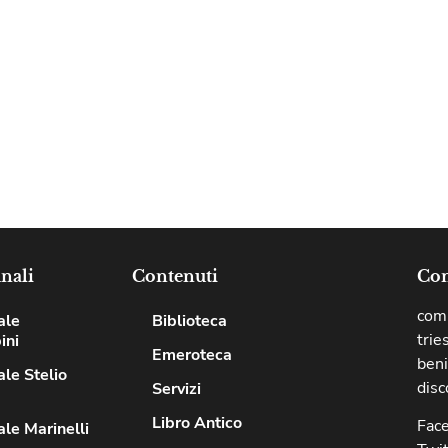
nali
Contenuti
Com
comu
ale
Biblioteca
trie
ini
Emeroteca
beni
le Stelio
disc
Servizi
Libro Antico
Fac
le Marinelli