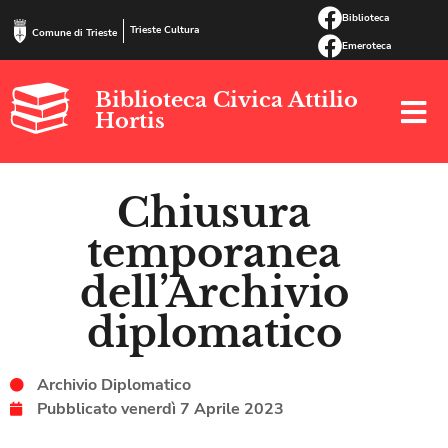
Biblioteca
Trieste Cultura
Comune di Trieste
Emeroteca
Biblioteca Civica Attilio
Hortis
Chiusura
temporanea
dell’Archivio
diplomatico
Archivio Diplomatico
Pubblicato
venerdì 7 Aprile 2023