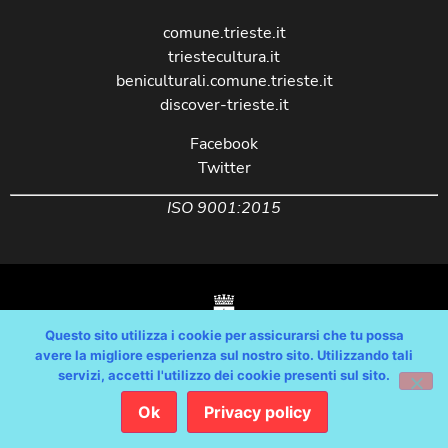
comune.trieste.it
triestecultura.it
beniculturali.comune.trieste.it
discover-trieste.it
Facebook
Twitter
ISO 9001:2015
Questo sito utilizza i cookie per assicurarsi che tu possa
avere la migliore esperienza sul nostro sito. Utilizzando tali
servizi, accetti l'utilizzo dei cookie presenti sul sito.
Copyright © Comune di Trieste – partita Iva 00210240321 – tutti i diritti
riservati / Progetto e Sviluppo Media Technologies Srl /
Ok
Privacy policy
Feedback
/
Dichiarazione Accessibilità AGID