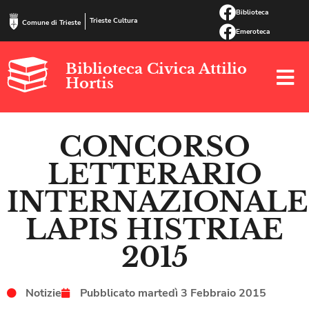
Biblioteca
Trieste Cultura
Comune di Trieste
Emeroteca
Biblioteca Civica Attilio
Hortis
CONCORSO
LETTERARIO
INTERNAZIONALE
LAPIS HISTRIAE
2015
Notizie
Pubblicato
martedì 3 Febbraio 2015