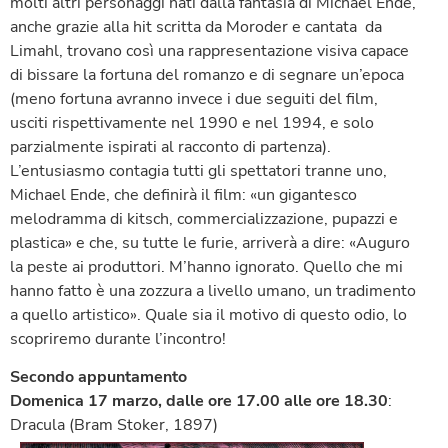
molti altri personaggi nati dalla fantasia di Michael Ende,
anche grazie alla hit scritta da Moroder e cantata da
Limahl, trovano così una rappresentazione visiva capace
di bissare la fortuna del romanzo e di segnare un’epoca
(meno fortuna avranno invece i due seguiti del film,
usciti rispettivamente nel 1990 e nel 1994, e solo
parzialmente ispirati al racconto di partenza).
L’entusiasmo contagia tutti gli spettatori tranne uno,
Michael Ende, che definirà il film: «un gigantesco
melodramma di kitsch, commercializzazione, pupazzi e
plastica» e che, su tutte le furie, arriverà a dire: «Auguro
la peste ai produttori. M’hanno ignorato. Quello che mi
hanno fatto è una zozzura a livello umano, un tradimento
a quello artistico». Quale sia il motivo di questo odio, lo
scopriremo durante l’incontro!
Secondo appuntamento
Domenica 17 marzo, dalle ore 17.00 alle ore 18.30
:
Dracula (Bram Stoker, 1897)