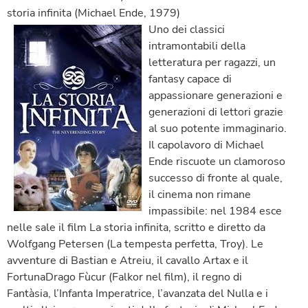
storia infinita (Michael Ende, 1979)
Uno dei classici
intramontabili della
letteratura per ragazzi, un
fantasy capace di
appassionare generazioni e
generazioni di lettori grazie
al suo potente immaginario.
Il capolavoro di Michael
Ende riscuote un clamoroso
successo di fronte al quale,
il cinema non rimane
impassibile: nel 1984 esce
nelle sale il film La storia infinita, scritto e diretto da
Wolfgang Petersen (La tempesta perfetta, Troy). Le
avventure di Bastian e Atreiu, il cavallo Artax e il
FortunaDrago Fùcur (Falkor nel film), il regno di
Fantàsia, l’Infanta Imperatrice, l’avanzata del Nulla e i