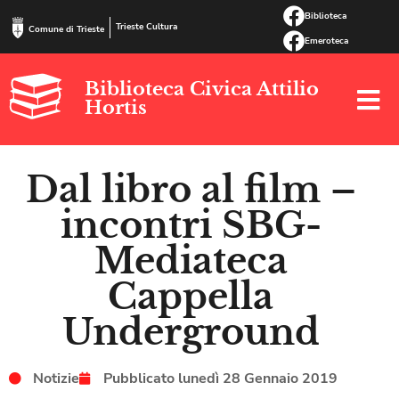
Biblioteca
Trieste Cultura
Comune di Trieste
Emeroteca
Biblioteca Civica Attilio
Hortis
Dal libro al film –
incontri SBG-
Mediateca
Cappella
Underground
Notizie
Pubblicato
lunedì 28 Gennaio 2019