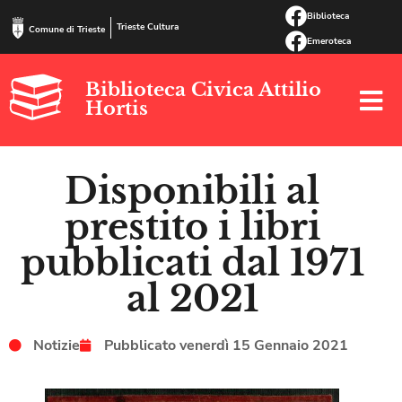
Biblioteca
Trieste Cultura
Comune di Trieste
Emeroteca
Biblioteca Civica Attilio
Hortis
Disponibili al
prestito i libri
pubblicati dal 1971
al 2021
Notizie
Pubblicato
venerdì 15 Gennaio 2021