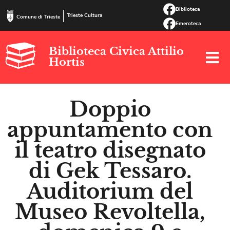
Biblioteca
Trieste Cultura
Comune di Trieste
Emeroteca
Biblioteca Civica Attilio
Hortis
Doppio
appuntamento con
il teatro disegnato
di Gek Tessaro.
Auditorium del
Museo Revoltella,