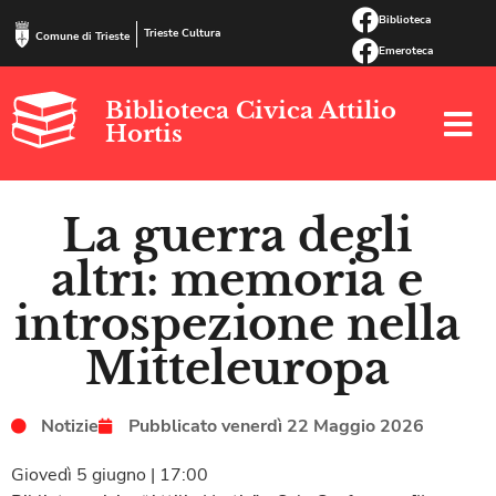
Biblioteca
Trieste Cultura
Comune di Trieste
Emeroteca
Biblioteca Civica Attilio
Hortis
La guerra degli
altri: memoria e
introspezione nella
Mitteleuropa
Notizie
Pubblicato
venerdì 22 Maggio 2026
Giovedì 5 giugno | 17:00