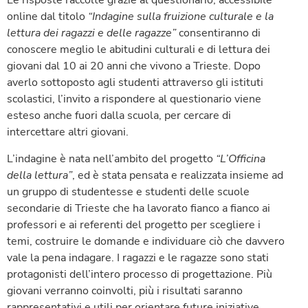
Le risposte raccolte grazie al questionario, accessibile
online dal titolo
“Indagine sulla fruizione culturale e la
lettura dei ragazzi e delle ragazze”
consentiranno di
conoscere meglio le abitudini culturali e di lettura dei
giovani dal 10 ai 20 anni che vivono a Trieste. Dopo
averlo sottoposto agli studenti attraverso gli istituti
scolastici, l’invito a rispondere al questionario viene
esteso anche fuori dalla scuola, per cercare di
intercettare altri giovani.
L’indagine è nata nell’ambito del progetto
“L’Officina
della lettura”
, ed è stata pensata e realizzata insieme ad
un gruppo di studentesse e studenti delle scuole
secondarie di Trieste che ha lavorato fianco a fianco ai
professori e ai referenti del progetto per scegliere i
temi, costruire le domande e individuare ciò che davvero
vale la pena indagare. I ragazzi e le ragazze sono stati
protagonisti dell’intero processo di progettazione. Più
giovani verranno coinvolti, più i risultati saranno
rappresentativi e utili per orientare future iniziative