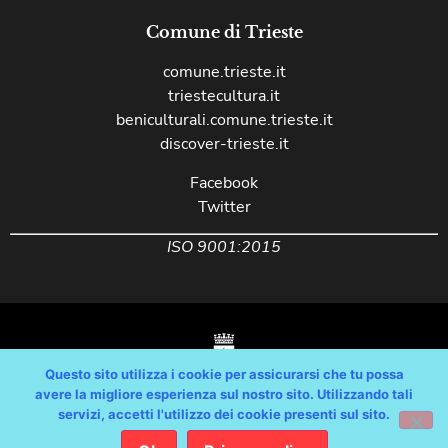
Comune di Trieste
comune.trieste.it
triestecultura.it
beniculturali.comune.trieste.it
discover-trieste.it
Facebook
Twitter
ISO 9001:2015
Questo sito utilizza i cookie per assicurarsi che tu possa
avere la migliore esperienza sul nostro sito. Utilizzando tali
servizi, accetti l'utilizzo dei cookie presenti sul sito.
Copyright © Comune di Trieste – partita Iva 00210240321 – tutti i diritti
riservati / Progetto e Sviluppo Media Technologies Srl /