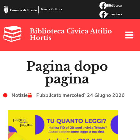
Biblioteca
Trieste Cultura
Comune di Trieste
Emeroteca
Biblioteca Civica Attilio
Hortis
Pagina dopo
pagina
Notizie
Pubblicato
mercoledì 24 Giugno 2026