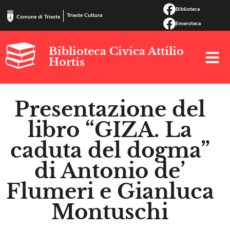
Biblioteca
Trieste Cultura
Comune di Trieste
Emeroteca
Biblioteca Civica Attilio
Hortis
Presentazione del
libro “GIZA. La
caduta del dogma”
di Antonio de’
Flumeri e Gianluca
Montuschi