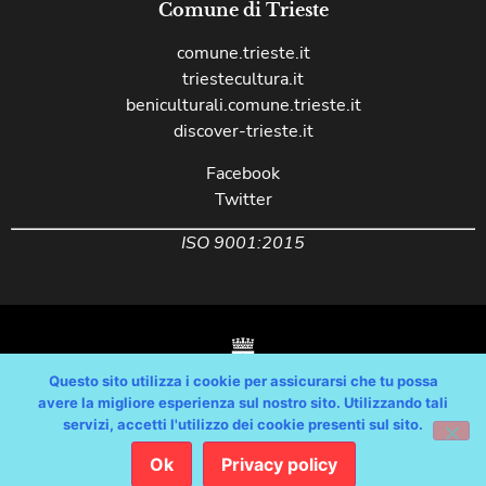
Comune di Trieste
comune.trieste.it
triestecultura.it
beniculturali.comune.trieste.it
discover-trieste.it
Facebook
Twitter
ISO 9001:2015
Questo sito utilizza i cookie per assicurarsi che tu possa
avere la migliore esperienza sul nostro sito. Utilizzando tali
servizi, accetti l'utilizzo dei cookie presenti sul sito.
Copyright © Comune di Trieste – partita Iva 00210240321 – tutti i diritti
riservati / Progetto e Sviluppo Media Technologies Srl /
Ok
Privacy policy
Feedback
/
Dichiarazione Accessibilità AGID