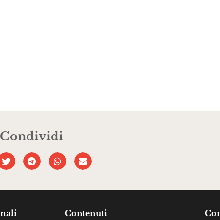
Condividi
nali
Contenuti
Com