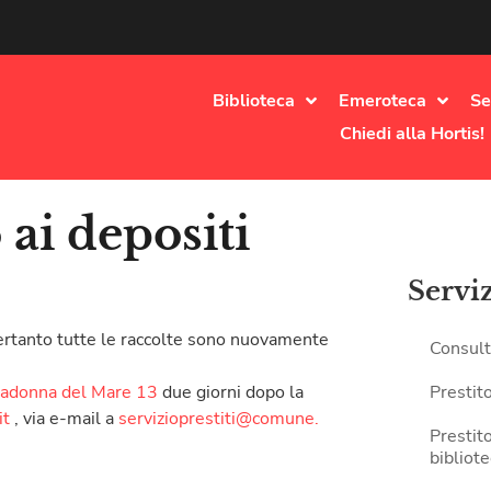
Biblioteca
Emeroteca
Se
Chiedi alla Hortis!
 ai depositi
Servi
, pertanto tutte le raccolte sono nuovamente
Consult
Madonna del Mare 13
due giorni dopo la
Prestit
it
, via e-mail a
servizioprestiti@comune.
Prestito
bibliot