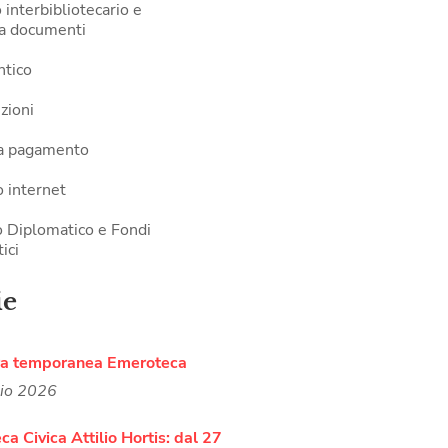
 interbibliotecario e
ra documenti
ntico
zioni
 a pagamento
 internet
o Diplomatico e Fondi
tici
ie
ra temporanea Emeroteca
lio 2026
ca Civica Attilio Hortis: dal 27