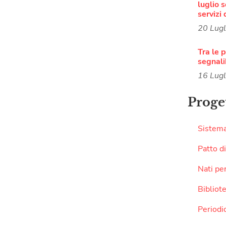
luglio 
servizi 
20 Lug
Tra le p
segnali
16 Lug
Proget
Sistema
Patto di
Nati pe
Bibliote
Periodic