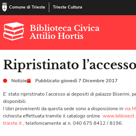
Comune di Trieste
Trieste Cultura
Biblioteca Civica
Attilio Hortis
Ripristinato l’accesso
Notizie
Pubblicato
giovedì 7 Dicembre 2017
E’ stato ripristinato l’accesso ai depositi di palazzo Biserini
disponibili.
I libri provenienti da questa sede sono a disposizione in
via 
richiesta effettuata tramite il catalogo online
www.biblioest.
trieste.it
, telefonicamente al n. 040 675 8412 / 8196.