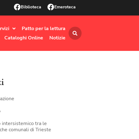
Biblioteca
Emeroteca
rvizi
Patto per la lettura
Cataloghi Online
Notizie
zi
azione
o
 intersistemico tra le
eche comunali di Trieste