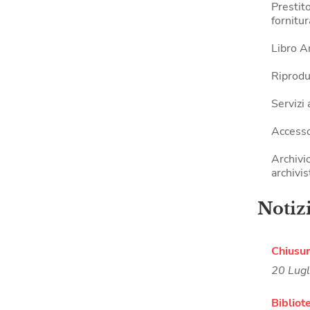
Prestito
fornitu
Libro A
Riprodu
Servizi
Accesso
Archivi
archivis
Notiz
Chiusu
20 Lug
Bibliote