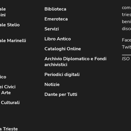
comu
ale
Biblioteca
trie
ini
Emeroteca
beni
le Stelio
disc
Servizi
Libro Antico
Fac
le Marinelli
Twit
Cataloghi Online
ISO
Archivio Diplomatico e Fondi
archivistici
Periodici digitali
ico
Notizie
i Civici
d Arte
Dante per Tutti
 Culturali
a Trieste