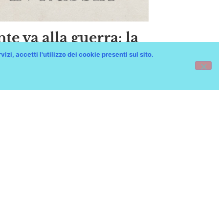
te va alla guerra: la
vina Commedia
izi, accetti l'utilizzo dei cookie presenti sul sito.
edenta
ioteca Attilio Hortis
une di Trieste
ne.trieste.it
stecultura.it
culturali.comune.trieste.it
over-trieste.it