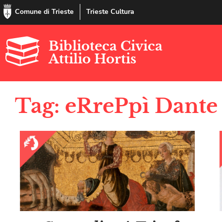
Comune di Trieste
Trieste Cultura
Biblioteca Civica
Attilio Hortis
Tag: eRrePpì Dante