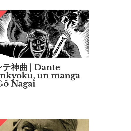
テ神曲 | Dante
inkyoku, un manga
Gō Nagai