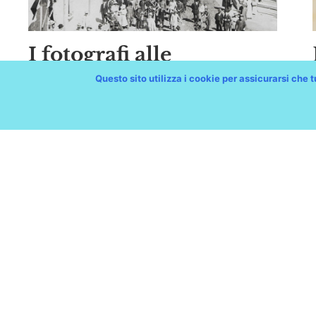
I fotografi alle
celebrazioni dantesche
Questo sito utilizza i cookie per assicurarsi che tu
di Ravenna nel 1908
Fototeca e Biblioteca CMSA
Biblioteche Comu
Biblioteca Civica
Attilio Hortis
Biblioteca Comun
Quarantotti Gamb
via Madonna del Mare 13
Biblioteca Comuna
Trieste
Mattioni