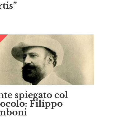
tis”
te spiegato col
ocolo: Filippo
mboni