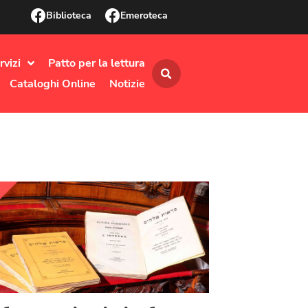
Biblioteca
Emeroteca
rvizi
Patto per la lettura
Cataloghi Online
Notizie