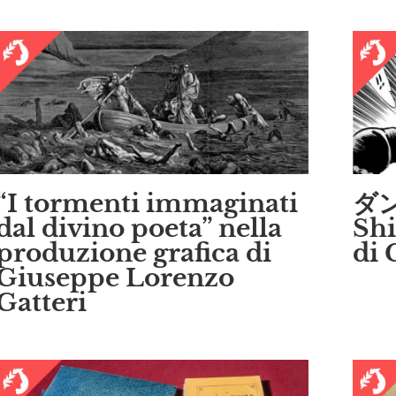
“I tormenti immaginati
ダン
dal divino poeta” nella
Sh
produzione grafica di
di 
Giuseppe Lorenzo
Gatteri