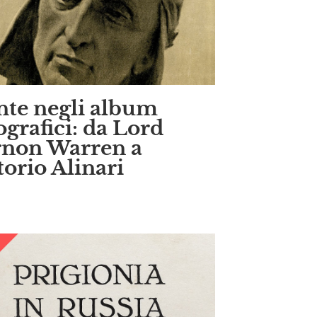
te negli album
ografici: da Lord
rnon Warren a
torio Alinari