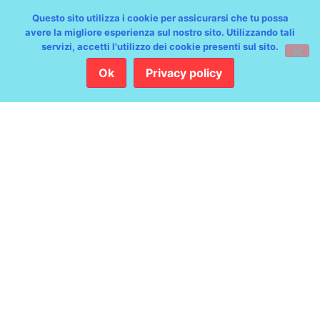
Questo sito utilizza i cookie per assicurarsi che tu possa
avere la migliore esperienza sul nostro sito. Utilizzando tali
servizi, accetti l'utilizzo dei cookie presenti sul sito.
Ok
Privacy policy
Sull’onda di una terzina.
Shimoi Harukichi da
Dante a D’Annunzio