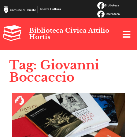
Biblioteca
Trieste Cultura
Comune di Trieste
Emeroteca
Biblioteca Civica Attilio
Hortis
Tag: Giovanni
Boccaccio