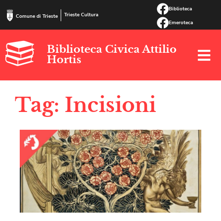
Biblioteca
Trieste Cultura
Comune di Trieste
Emeroteca
Biblioteca Civica Attilio
Hortis
Tag: Incisioni