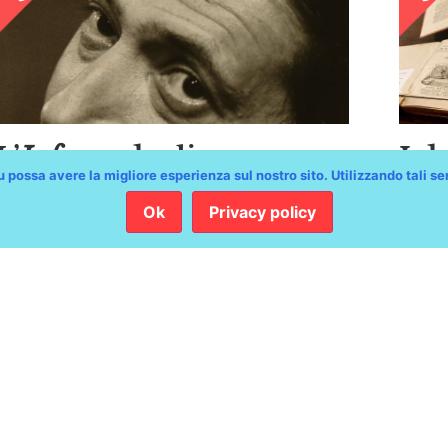
L’
Inferno
degli
I d
 possa avere la migliore esperienza sul nostro sito. Utilizzando tali serv
innocenti: Giorgio
Pressburger
Ok
Privacy policy
Biblioteca Attilio Hortis
nali
Contenuti
Com