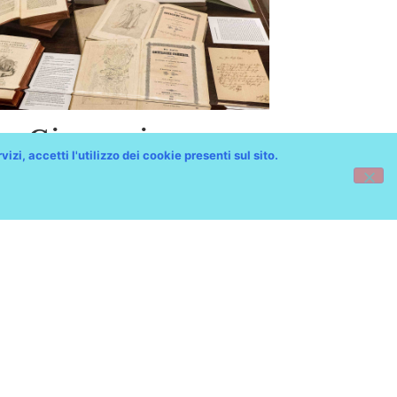
ue Giovanni
izi, accetti l'utilizzo dei cookie presenti sul sito.
une di Trieste