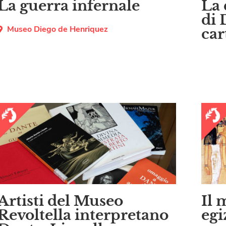
La guerra infernale
La 
di 
Museo Diego de Henriquez
car
Artisti del Museo
Il 
Revoltella interpretano
egi