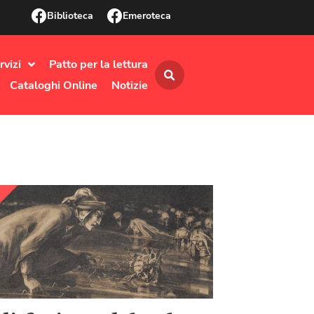
Biblioteca
Emeroteca
rvizi
Patto per la lettura
Cataloghi Online
Notizie