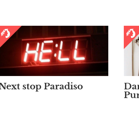
Next stop Paradiso
Dan
Pur