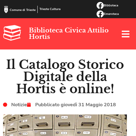
Biblioteca
Trieste Cultura
Comune di Trieste
Emeroteca
Biblioteca Civica Attilio
Hortis
Il Catalogo Storico
Digitale della
Hortis è online!
Notizie
Pubblicato
giovedì 31 Maggio 2018