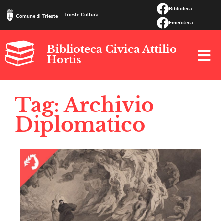
Biblioteca
Trieste Cultura
Comune di Trieste
Emeroteca
Biblioteca Civica Attilio
Hortis
Tag: Archivio
Diplomatico