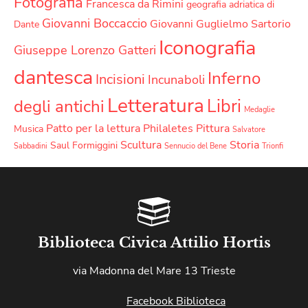
Fotografia
Francesca da Rimini
geografia adriatica di
Giovanni Boccaccio
Giovanni Guglielmo Sartorio
Dante
Iconografia
Giuseppe Lorenzo Gatteri
dantesca
Inferno
Incisioni
Incunaboli
Letteratura
Libri
degli antichi
Medaglie
Patto per la lettura
Philaletes
Pittura
Musica
Salvatore
Scultura
Storia
Saul Formiggini
Sabbadini
Sennucio del Bene
Trionfi
Biblioteca Civica Attilio Hortis
via Madonna del Mare 13 Trieste
Facebook Biblioteca