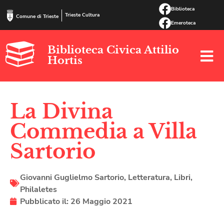
Biblioteca
Trieste Cultura
Comune di Trieste
Emeroteca
Biblioteca Civica Attilio
Hortis
La Divina
Commedia a Villa
Sartorio
Giovanni Guglielmo Sartorio
,
Letteratura
,
Libri
,
Philaletes
Pubblicato il:
26 Maggio 2021