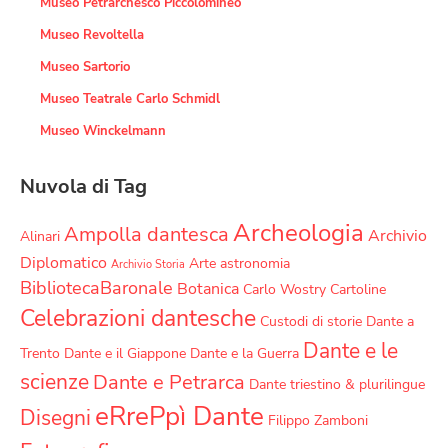
Museo Petrarchesco Piccolomineo
Museo Revoltella
Museo Sartorio
Museo Teatrale Carlo Schmidl
Museo Winckelmann
Nuvola di Tag
Archeologia
Ampolla dantesca
Archivio
Alinari
Diplomatico
Arte
astronomia
Archivio Storia
BibliotecaBaronale
Botanica
Carlo Wostry
Cartoline
Celebrazioni dantesche
Custodi di storie
Dante a
Dante e le
Trento
Dante e il Giappone
Dante e la Guerra
scienze
Dante e Petrarca
Dante triestino & plurilingue
eRrePpì Dante
Disegni
Filippo Zamboni