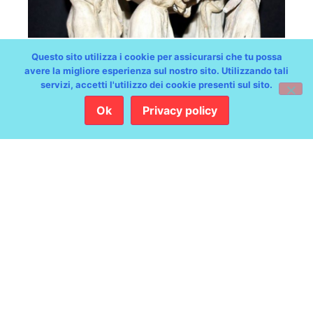
“Oleum lucet, fovet
Questo sito utilizza i cookie per assicurarsi che tu possa
avere la migliore esperienza sul nostro sito. Utilizzando tali
ignem”. I bozzetti
servizi, accetti l'utilizzo dei cookie presenti sul sito.
dell’Ampolla dantesca di
Ok
Privacy policy
Trieste per Ravenna
Museo Sartorio