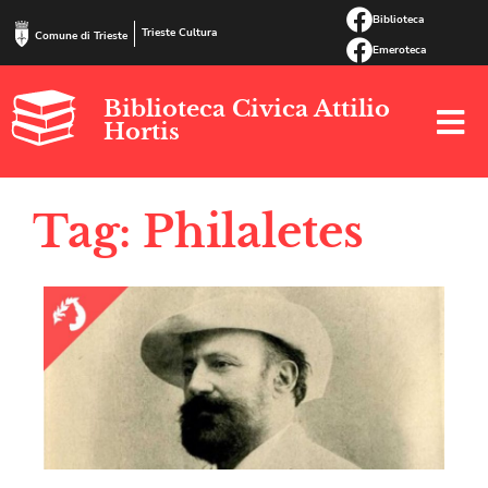
Biblioteca
Trieste Cultura
Comune di Trieste
Emeroteca
Biblioteca Civica Attilio
Hortis
Tag: Philaletes