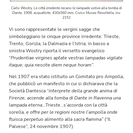
Carlo Wostry, Le città irredente recano le lampade votive alla tomba di
Dante, 1908, acquaforte, 430x560 mm, Civico Museo Revoltella, inv.
2151
Vi sono rappresentate le vergini sagge che
simboleggiano le cinque province irredente: Trieste,
Trento, Gorizia, la Dalmazia e l’Istria; in basso a
sinistra Wostry riporta il versetto evangelico
“
Prudentiae virgines aptate vestras lampadas vigilate
itaque; quia nescite diem neque horam”
.
Nel 1907 era stato istituito un Comitato pro Ampolla,
che pubblicò un manifesto in cui si dichiarava che la
Società Dantesca “
interprete della grande anima di
Firenze, accende alla tomba di Dante in Ravenna una
lampada eterna…Trieste…s’accorda con la città
sorella, e offre per le regioni nostre l’ampolla onde
fluisca perpetuo alimento alla sacra fiamma”
(“Il
Palvese”, 24 novembre 1907).