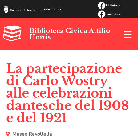
Biblioteca
Trieste Cultura
Comune di Trieste
Emeroteca
Biblioteca Civica Attilio
Hortis
La partecipazione
di Carlo Wostry
alle celebrazioni
dantesche del 1908
e del 1921
Museo Revoltella