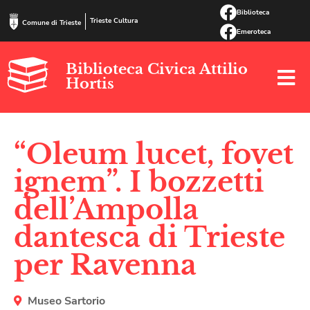
Biblioteca
Trieste Cultura
Comune di Trieste
Emeroteca
Biblioteca Civica Attilio
Hortis
“Oleum lucet, fovet
ignem”. I bozzetti
dell’Ampolla
dantesca di Trieste
per Ravenna
Museo Sartorio