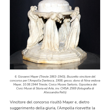
6. Giovanni Mayer (Trieste 1863-1943), Bozzetto vincitore del
concorso per l'Ampolla Dantesca, 1908; gesso; dono di Nina vedova
Mayer, 10.08.1944 Trieste; Civico Museo Sartorio, Gipsoteca dei
Civici Musei di Storia ed Arte, inv. CMSA 2569 (fotografia di
Alessandra Relli)
Vincitore del concorso risultò Mayer e, dietro
suggerimento della giuria, l’Ampolla ricevette la