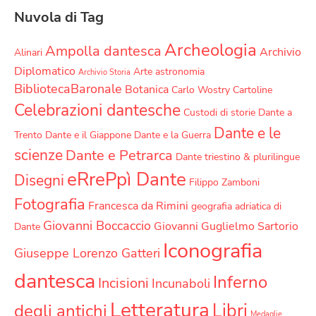
Nuvola di Tag
Archeologia
Ampolla dantesca
Archivio
Alinari
Diplomatico
Arte
astronomia
Archivio Storia
BibliotecaBaronale
Botanica
Carlo Wostry
Cartoline
Celebrazioni dantesche
Custodi di storie
Dante a
Dante e le
Trento
Dante e il Giappone
Dante e la Guerra
scienze
Dante e Petrarca
Dante triestino & plurilingue
eRrePpì Dante
Disegni
Filippo Zamboni
Fotografia
Francesca da Rimini
geografia adriatica di
Giovanni Boccaccio
Giovanni Guglielmo Sartorio
Dante
Iconografia
Giuseppe Lorenzo Gatteri
dantesca
Inferno
Incisioni
Incunaboli
Letteratura
Libri
degli antichi
Medaglie