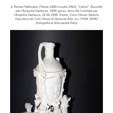
4. Romeo Rathmann (Trieste 1880-Londra 1962), "Cellini". Bozzetto
per l'Ampolla Dantesca, 1908; gesso; dono del Comitato per
l’Ampolla Dantesca, 22.06.1908; Trieste, Civico Museo Sartorio,
Gipsoteca dei Civici Musei di Storia ed Arte, inv. CMSA 34943
(fotografia di Alessandra Relli)