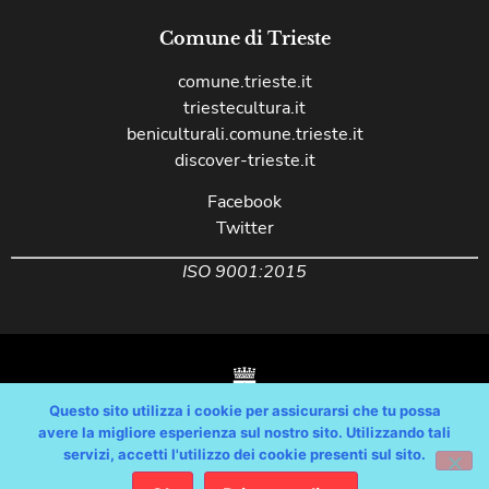
Comune di Trieste
comune.trieste.it
triestecultura.it
beniculturali.comune.trieste.it
discover-trieste.it
Facebook
Twitter
ISO 9001:2015
Questo sito utilizza i cookie per assicurarsi che tu possa
avere la migliore esperienza sul nostro sito. Utilizzando tali
servizi, accetti l'utilizzo dei cookie presenti sul sito.
Copyright © Comune di Trieste – partita Iva 00210240321 – tutti i diritti
riservati / Progetto e Sviluppo Media Technologies Srl /