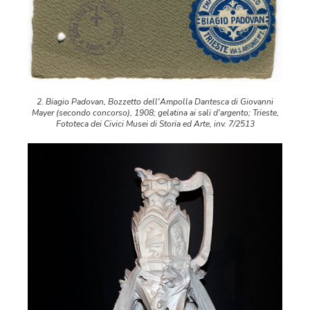
2. Biagio Padovan, Bozzetto dell'Ampolla Dantesca di Giovanni
Mayer (secondo concorso), 1908; gelatina ai sali d'argento; Trieste,
Fototeca dei Civici Musei di Storia ed Arte, inv. 7/2513