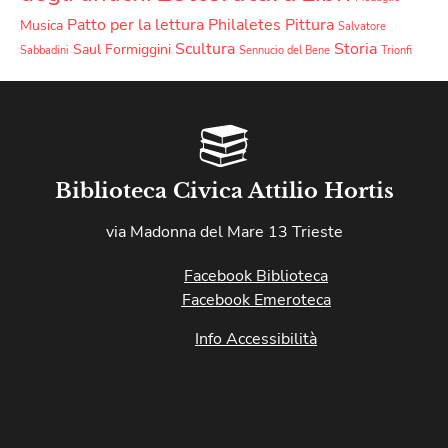
Patto per la lettura
Philaletes
Pittura
Musica
Salvatore
Scultura
Storia
Saul Formiggini
Sabbadini
Sennucio del Bene
Trionfi
Biblioteca Civica Attilio Hortis
via Madonna del Mare 13 Trieste
Facebook Biblioteca
Facebook Emeroteca
Info Accessibilità