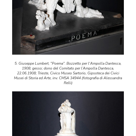
5. Giuseppe Lumbert, "Poema". Bozzetto per l'Ampolla Dantesca,
1908; gesso; dono del Comitato per l’Ampolla Dantesca,
22.06.1908; Trieste, Civico Museo Sartorio, Gipsoteca dei Civici
Musei di Storia ed Arte, inv. CMSA 34944 (fotografia di Alessandra
Relli)