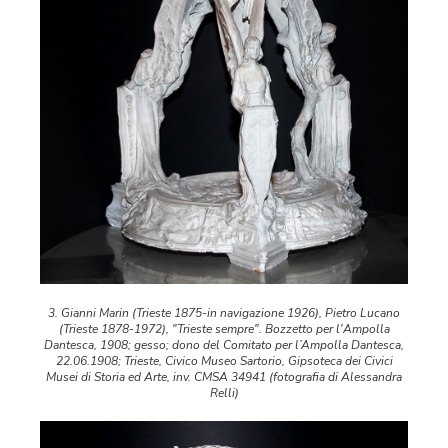
3. Gianni Marin (Trieste 1875-in navigazione 1926), Pietro Lucano
(Trieste 1878-1972), "Trieste sempre". Bozzetto per l'Ampolla
Dantesca, 1908; gesso; dono del Comitato per l’Ampolla Dantesca,
22.06.1908; Trieste, Civico Museo Sartorio, Gipsoteca dei Civici
Musei di Storia ed Arte, inv. CMSA 34941 (fotografia di Alessandra
Relli)