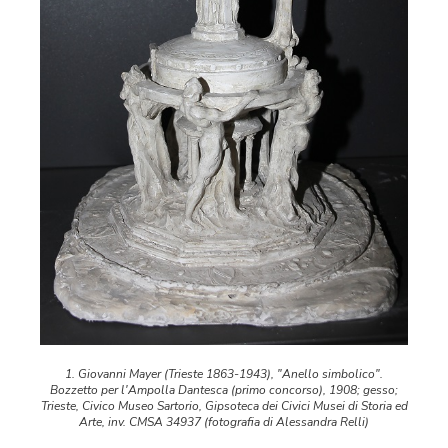
1. Giovanni Mayer (Trieste 1863-1943), "Anello simbolico".
Bozzetto per l'Ampolla Dantesca (primo concorso), 1908; gesso;
Trieste, Civico Museo Sartorio, Gipsoteca dei Civici Musei di Storia ed
Arte, inv. CMSA 34937 (fotografia di Alessandra Relli)