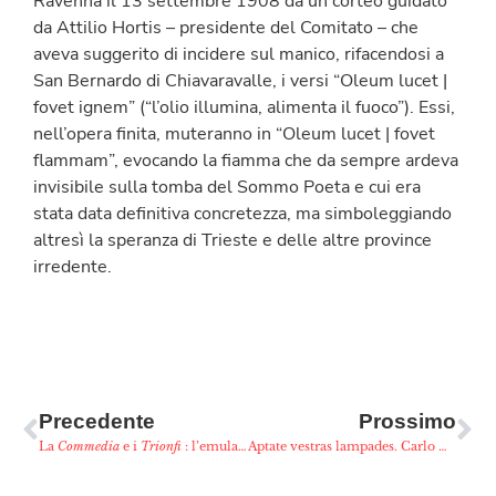
Ravenna il 13 settembre 1908 da un corteo guidato
da Attilio Hortis – presidente del Comitato – che
aveva suggerito di incidere sul manico, rifacendosi a
San Bernardo di Chiavaravalle, i versi “Oleum lucet |
fovet ignem” (“l’olio illumina, alimenta il fuoco”). Essi,
nell’opera finita, muteranno in “Oleum lucet | fovet
flammam”, evocando la fiamma che da sempre ardeva
invisibile sulla tomba del Sommo Poeta e cui era
stata data definitiva concretezza, ma simboleggiando
altresì la speranza di Trieste e delle altre province
irredente.
Precedente
Prossimo
La
Commedia
e i
Trionfi
: l’emulazione di Petrarca
Aptate vestras lampades. Carlo Wostry e l’Ampolla Dantesca