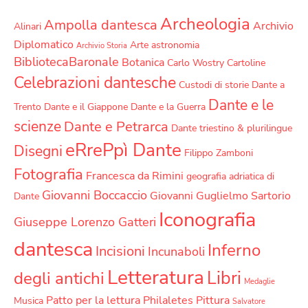
Archeologia
Ampolla dantesca
Archivio
Alinari
Diplomatico
Arte
astronomia
Archivio Storia
BibliotecaBaronale
Botanica
Carlo Wostry
Cartoline
Celebrazioni dantesche
Custodi di storie
Dante a
Dante e le
Trento
Dante e il Giappone
Dante e la Guerra
scienze
Dante e Petrarca
Dante triestino & plurilingue
eRrePpì Dante
Disegni
Filippo Zamboni
Fotografia
Francesca da Rimini
geografia adriatica di
Giovanni Boccaccio
Giovanni Guglielmo Sartorio
Dante
Iconografia
Giuseppe Lorenzo Gatteri
dantesca
Inferno
Incisioni
Incunaboli
Letteratura
Libri
degli antichi
Medaglie
Patto per la lettura
Philaletes
Pittura
Musica
Salvatore