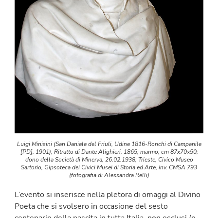
Luigi Minisini (San Daniele del Friuli, Udine 1816-Ronchi di Campanile
[PD], 1901), Ritratto di Dante Alighieri, 1865; marmo, cm 87x70x50;
dono della Società di Minerva, 26.02.1938; Trieste, Civico Museo
Sartorio, Gipsoteca dei Civici Musei di Storia ed Arte, inv. CMSA 793
(fotografia di Alessandra Relli)
L’evento si inserisce nella pletora di omaggi al Divino
Poeta che si svolsero in occasione del sesto