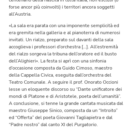
centenario della nascita in tutta Italia, non esclusi (o
forse ancor più coinvolti) i territori ancora soggetti
all’Austria.
«La sala era parata con una imponente semplicità ed
era gremita nella galleria e al pianoterra di numerosi
invitati. Un rialzo, preparato sul davanti della sala
accoglieva i professori d’orchestra […]. All’estremità
del rialzo sorgeva la tribuna dell’oratore ed il busto
dell’Alighieri». La festa si aprì con una sinfonia
d’occasione composta da Guido Cimoso, maestro
della Cappella Civica, eseguita dall’orchestra del
Teatro Comunale. A seguire il prof. Onorato Occioni
lesse un eloquente discorso su “Dante unificatore dei
mondi di Platone e di Aristotele, poeta dell’umanità”.
A conclusione, si tenne la grande cantata musicata dal
maestro Giuseppe Sinico, composta da un “Introito”
ed “Offerta” del poeta Giovanni Tagliapietra e dal
“Padre nostro” dal canto XI del
Purgatorio
.