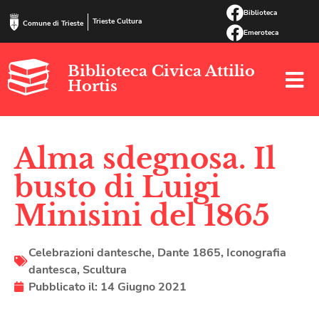
Biblioteca
Trieste Cultura
Comune di Trieste
Emeroteca
Biblioteca Civica Attilio
Hortis
Alma sdegnosa. Il
busto di Luigi
Minisini del 1865
Celebrazioni dantesche
,
Dante 1865
,
Iconografia
dantesca
,
Scultura
Pubblicato il:
14 Giugno 2021