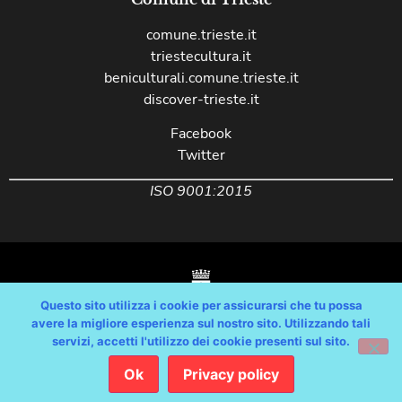
comune.trieste.it
triestecultura.it
beniculturali.comune.trieste.it
discover-trieste.it
Facebook
Twitter
ISO 9001:2015
Questo sito utilizza i cookie per assicurarsi che tu possa
avere la migliore esperienza sul nostro sito. Utilizzando tali
servizi, accetti l'utilizzo dei cookie presenti sul sito.
Copyright © Comune di Trieste – partita Iva 00210240321 – tutti i diritti
riservati / Progetto e Sviluppo Media Technologies Srl /
Ok
Privacy policy
Feedback
/
Dichiarazione Accessibilità AGID