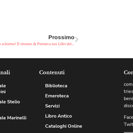
Prossimo
schietto? Il ritratto di Petrarca nei
Libri dei fatti memorabili
nali
Contenuti
Com
comu
ale
Biblioteca
trie
ini
Emeroteca
beni
le Stelio
disc
Servizi
Libro Antico
Fac
le Marinelli
Twit
Cataloghi Online