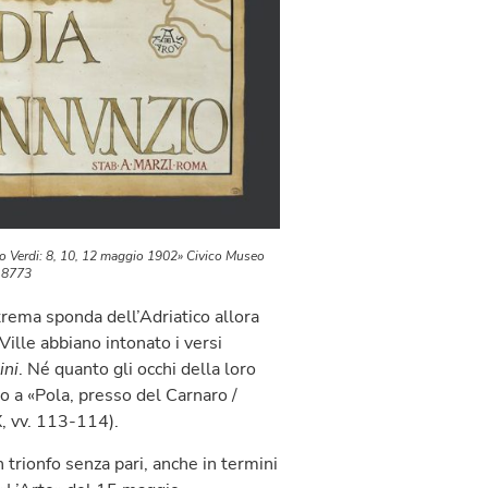
 Verdi: 8, 10, 12 maggio 1902» Civico Museo
F 8773
strema sponda dell’Adriatico allora
 Ville abbiano intonato i versi
ini
. Né quanto gli occhi della loro
ino a «Pola, presso del Carnaro /
X, vv. 113-114).
 trionfo senza pari, anche in termini