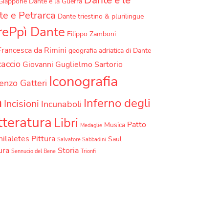
Dante e le
 Giappone
Dante e la Guerra
e e Petrarca
Dante triestino & plurilingue
rePpì Dante
Filippo Zamboni
Francesca da Rimini
geografia adriatica di Dante
accio
Giovanni Guglielmo Sartorio
Iconografia
enzo Gatteri
a
Inferno degli
Incisioni
Incunaboli
tteratura
Libri
Patto
Musica
Medaglie
hilaletes
Pittura
Saul
Salvatore Sabbadini
ura
Storia
Sennucio del Bene
Trionfi