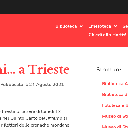
Biblioteca
Emeroteca
Se
Chiedi alla Hortis!
i… a Trieste
Strutture
Biblioteca At
Pubblicato il:
24 Agosto 2021
Biblioteca d
Fototeca e 
triestino, la sera di lunedì 12
Museo di St
e nel Quinto Canto dell’
Inferno
si
 riflettori delle cronache mondane
Museo di Sto