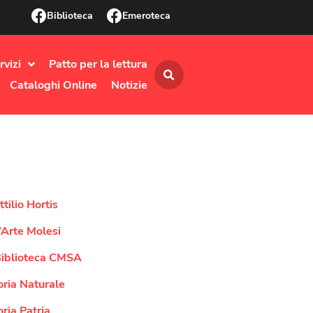
Biblioteca
Emeroteca
rvizi
Patto per la lettura
Cataloghi Online
Notizie
tilio Hortis
’Arte Molesi
Biblioteca CMSA
oria Naturale
ria Patria