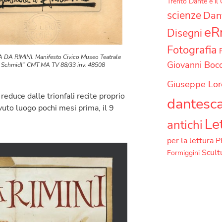
Trento
Dante e il
scienze
Dant
eR
Disegni
Fotografia
A RIMINI. Manifesto Civico Museo Teatrale
Giovanni Bocc
o Schmidl” CMT MA TV 88/33 inv. 48508
Giuseppe Lor
 reduce dalle trionfali recite proprio
dantesc
vuto luogo pochi mesi prima, il 9
Le
antichi
per la lettura
P
Scult
Formiggini