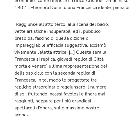
economici, come riferisce il critico Aristide Tamanini s
1902: «Eleonora Duse fu una Francesca ideale, piena di 
Raggiunse all’atto terzo, alla scena del bacio,
vette artistiche insuperabili ed il pubblico
preso dal fascino di quella dizione di
impareggiabile efficacia suggestiva, acclamò
vivamente l’eletta attrice. […] Questa sera la
Francesca si replica, giovedì replica di Città
morta e venerdì ultima rappresentazione del
delizioso ciclo con la seconda replica di
Francesca. In tal modo le progettate tre
repliche straordinarie raggiunsero il numero
di sei, fruttando incassi favolosi e finora mai
raggiunti, neppure per i più grandiosi
spettacoli d’opera, sulle massime nostre
scene».