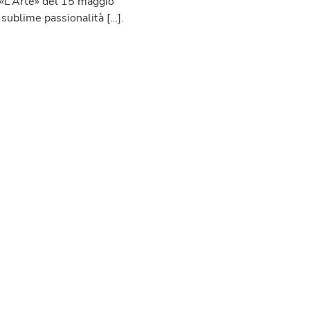
u «L’Arte» del 15 maggio
sublime passionalità […].