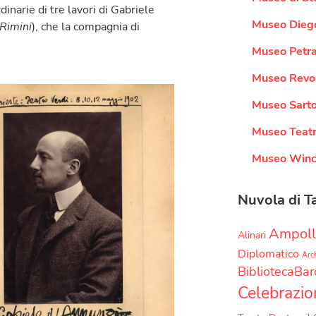
dinarie di tre lavori di Gabriele
Museo Dieg
 Rimini
), che la compagnia di
Museo Petra
Museo Revol
Museo Sarto
Museo Teatr
Museo Win
Nuvola di T
Ampoll
Alinari
Diplomatico
Arch
BibliotecaBar
Celebrazio