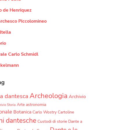
o de Henriquez
rchesco Piccolomineo
tella
rio
ale Carlo Schmidl
ckelmann
ag
Archeologia
a dantesca
Archivio
Arte
astronomia
ivio Storia
onale
Botanica
Carlo Wostry
Cartoline
ni dantesche
Custodi di storie
Dante a